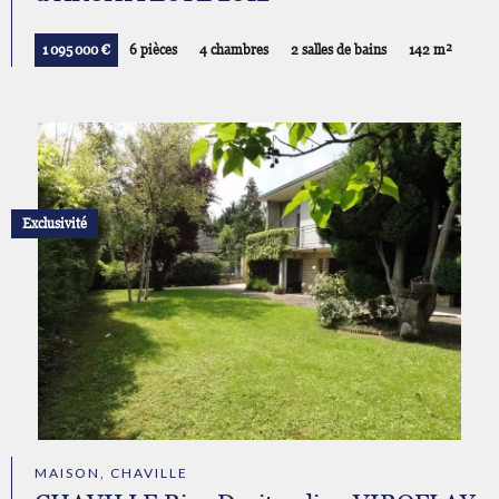
1 095 000 €
6 pièces
4 chambres
2 salles de bains
142 m²
Exclusivité
MAISON, CHAVILLE