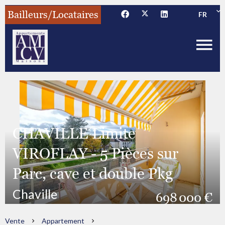
Bailleurs/Locataires
FR
CHAVILLE Limite
VIROFLAY - 5 Pièces sur
Parc, cave et double Pkg
Chaville
698 000 €
Vente
Appartement