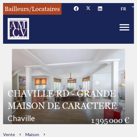
Bailleurs/Locataires
FR
CHAVILLE RD - GRANDE
MAISON DE CARACTERE
Chaville
1 395 000 €
Vente
Maison