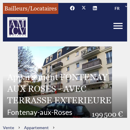
Bailleurs/Locataires
FR
Appartement FONTENAY
AUX ROSES - AVEC
TERRASSE EXTERIEURE
Fontenay-aux-Roses
199 500 €
Vente
Appartement